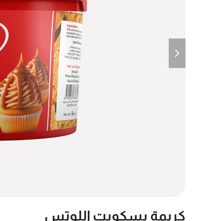
next
slide
كريمة بسكويت اللوتس