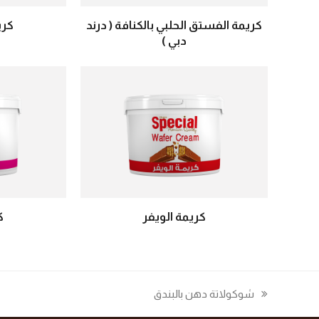
كريمة الفستق الحلبي بالكنافة ( درند
كري
دبي )
كريمة الويفر
ك
شوكولاتة دهن بالبندق
previous
post: