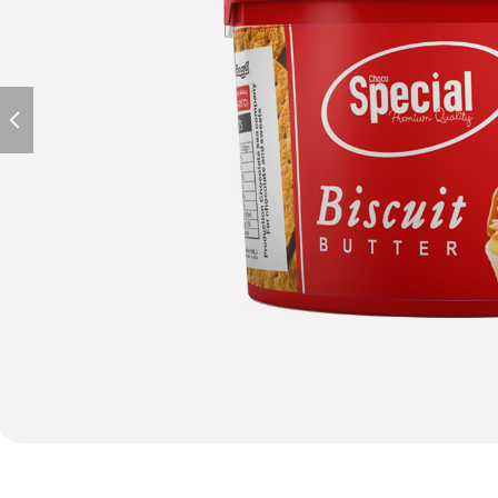
ious
lide