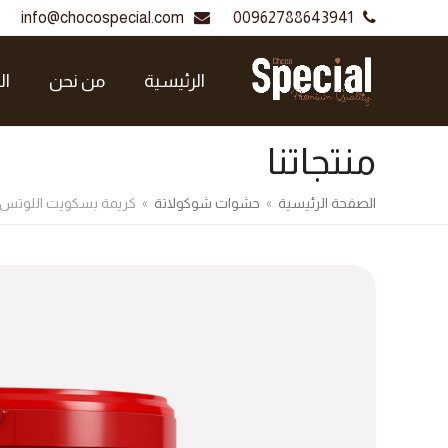
info@chocospecial.com
00962788643941
الرئيسية
من نحن
ال
منتجاتنا
الصفحة الرئيسية
»
حشوات شوكولاتة
»
كريمة بسكويت اللوتس