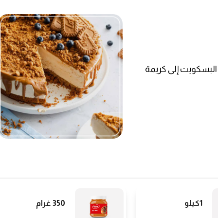
 البسكويت إلى كريمة
1كيلو
350 غرام