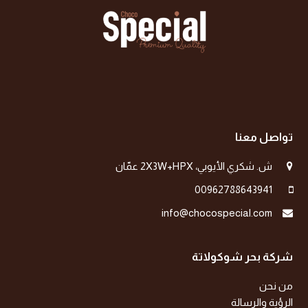
تواصل معنا
ش. شكري الأيوبي، 2X3W+HPX عمّان
00962788643941
info@chocospecial.com
شركة بحر شوكولاتة
من نحن
الرؤية والرسالة