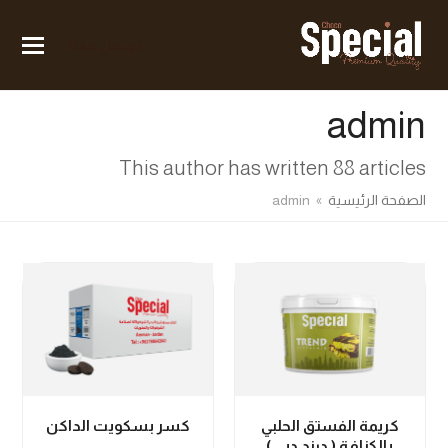
تواصل معنا
admin
This author has written 88 articles
الصفحة الرئيسية
»
admin
كريمة الفستق الحلبي
كسر بسكويت الداكن
بالكنافة ( درند دبي )