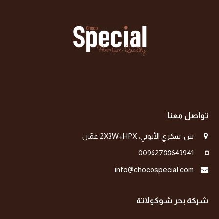
تواصل معنا
ش. شكري الأيوبي، 2X3W+HPX عمّان
00962788643941
info@chocospecial.com
شركة بحر شوكولاتة