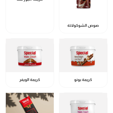
صوص الشوكولاتة
كريمة بونو
كريمة الويفر