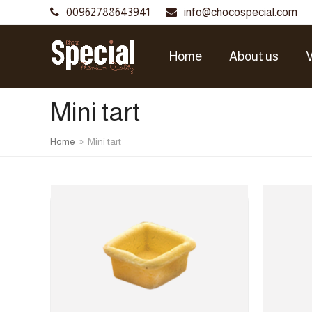
00962788643941
info@chocospecial.com
Home
About us
V
Mini tart
Home
»
Mini tart